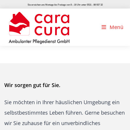
Zum
Sie erreichen uns Montags bis Freitags von 8 – 16 Uhr unter 0531 - 88 937 32
Inhalt
springen
Menü
Wir sorgen gut für Sie.
Sie möchten in Ihrer häuslichen Umgebung ein
selbstbestimmtes Leben führen. Gerne besuchen
wir Sie zuhause für ein unverbindliches